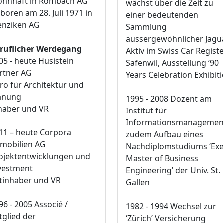
hnhaft in Rombach AG
wächst über die Zeit zu
boren am 28. Juli 1971 in
einer bedeutenden
nziken AG
Sammlung
aussergewöhnlicher Jagu
ruflicher Werdegang
Aktiv im Swiss Car Registe
05 - heute Husistein
Safenwil, Ausstellung ‘90
rtner AG
Years Celebration Exhibiti
ro für Architektur und
anung
1995 - 2008 Dozent am
haber und VR
Institut für
Informationsmanagemen
11 – heute Corpora
zudem Aufbau eines
mobilien AG
Nachdiplomstudiums ‘Exe
ojektentwicklungen und
Master of Business
vestment
Engineering’ der Univ. St.
tinhaber und VR
Gallen
96 - 2005 Associé /
1982 - 1994 Wechsel zur
tglied der
‘Zürich’ Versicherung