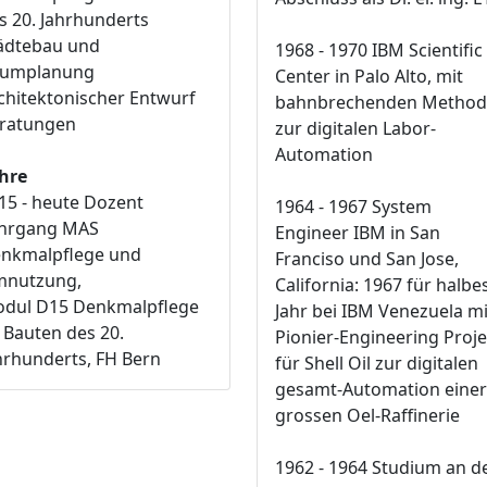
s 20. Jahrhunderts
ädtebau und
1968 - 1970 IBM Scientific
umplanung
Center in Palo Alto, mit
chitektonischer Entwurf
bahnbrechenden Metho
ratungen
zur digitalen Labor-
Automation
hre
15 - heute Dozent
1964 - 1967 System
hrgang MAS
Engineer IBM in San
nkmalpflege und
Franciso und San Jose,
nutzung,
California: 1967 für halbe
dul D15 Denkmalpflege
Jahr bei IBM Venezuela mi
 Bauten des 20.
Pionier-Engineering Proje
hrhunderts, FH Bern
für Shell Oil zur digitalen
gesamt-Automation einer
grossen Oel-Raffinerie
1962 - 1964 Studium an d