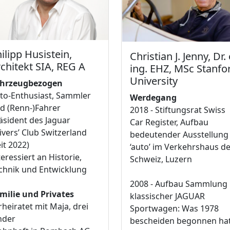
ilipp Husistein,
Christian J. Jenny, Dr. 
chitekt SIA, REG A
ing. EHZ, MSc Stanfo
University
hrzeugbezogen
to-Enthusiast, Sammler
Werdegang
d (Renn-)Fahrer
2018 - Stiftungsrat Swiss
äsident des Jaguar
Car Register, Aufbau
ivers’ Club Switzerland
bedeutender Ausstellung
eit 2022)
‘auto’ im Verkehrshaus d
teressiert an Historie,
Schweiz, Luzern
chnik und Entwicklung
2008 - Aufbau Sammlung
milie und Privates
klassischer JAGUAR
rheiratet mit Maja, drei
Sportwagen: Was 1978
nder
bescheiden begonnen ha