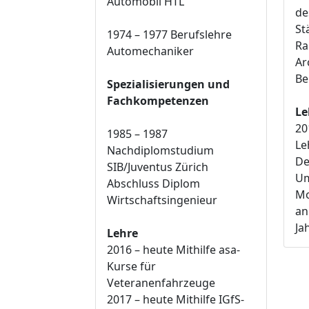
Automobil HTL
de
St
1974 – 1977 Berufslehre
Ra
Automechaniker
Ar
Be
Spezialisierungen und
Fachkompetenzen
Le
20
1985 – 1987
Le
Nachdiplomstudium
De
SIB/Juventus Zürich
Um
Abschluss Diplom
Mo
Wirtschaftsingenieur
an
Ja
Lehre
2016 – heute Mithilfe asa‐
Kurse für
Veteranenfahrzeuge
2017 – heute Mithilfe IGfS‐