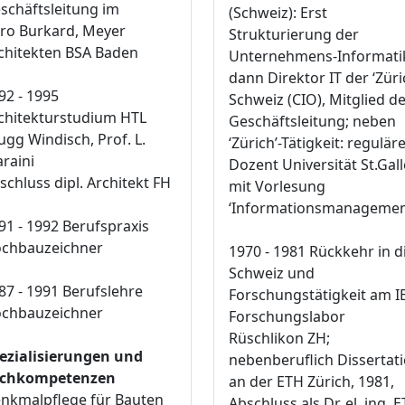
schäftsleitung im
(Schweiz): Erst
ro Burkard, Meyer
Strukturierung der
chitekten BSA Baden
Unternehmens-Informati
dann Direktor IT der ‘Züri
92 - 1995
Schweiz (CIO), Mitglied d
chitekturstudium HTL
Geschäftsleitung; neben
ugg Windisch, Prof. L.
‘Zürich’-Tätigkeit: regulär
raini
Dozent Universität St.Gal
schluss dipl. Architekt FH
mit Vorlesung
‘Informationsmanagemen
91 - 1992 Berufspraxis
chbauzeichner
1970 - 1981 Rückkehr in d
Schweiz und
87 - 1991 Berufslehre
Forschungstätigkeit am 
chbauzeichner
Forschungslabor
Rüschlikon ZH;
ezialisierungen und
nebenberuflich Dissertat
chkompetenzen
an der ETH Zürich, 1981,
nkmalpflege für Bauten
Abschluss als Dr. el. ing. 