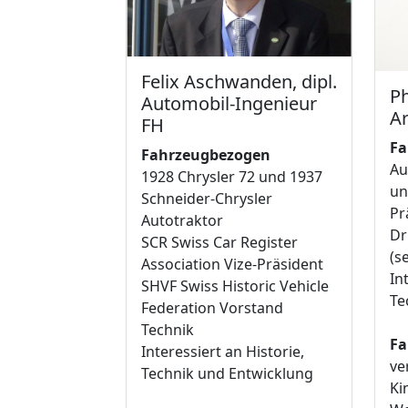
Felix Aschwanden, dipl.
Ph
Automobil‐Ingenieur
Ar
FH
Fa
Fahrzeugbezogen
Au
1928 Chrysler 72 und 1937
un
Schneider‐Chrysler
Pr
Autotraktor
Dr
SCR Swiss Car Register
(s
Association Vize‐Präsident
In
SHVF Swiss Historic Vehicle
Te
Federation Vorstand
Technik
Fa
Interessiert an Historie,
ve
Technik und Entwicklung
Ki