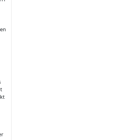
den
s
t
kt
er