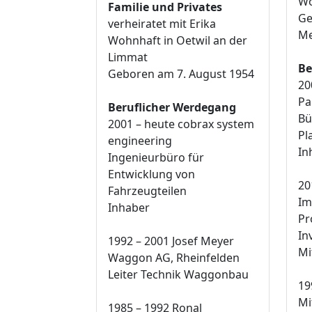
Wo
Familie und Privates
Ge
verheiratet mit Erika
Me
Wohnhaft in Oetwil an der
Limmat
Be
Geboren am 7. August 1954
20
Pa
Beruflicher Werdegang
Bü
2001 – heute cobrax system
Pl
engineering
In
Ingenieurbüro für
Entwicklung von
20
Fahrzeugteilen
Im
Inhaber
Pr
In
1992 – 2001 Josef Meyer
Mi
Waggon AG, Rheinfelden
Leiter Technik Waggonbau
19
Mi
1985 – 1992 Ronal